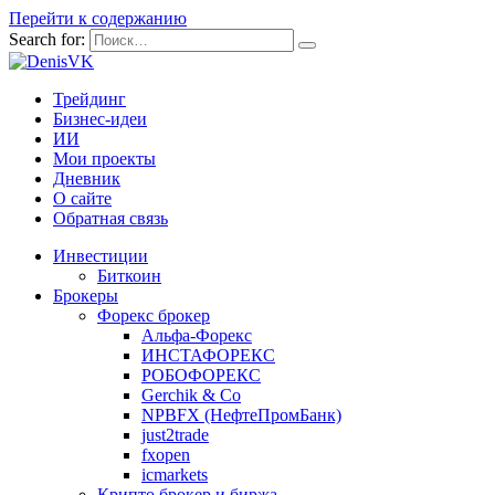
Перейти к содержанию
Search for:
Трейдинг
Бизнес-идеи
ИИ
Мои проекты
Дневник
О сайте
Обратная связь
Инвестиции
Биткоин
Брокеры
Форекс брокер
Альфа-Форекс
ИНСТАФОРЕКС
РОБОФОРЕКС
Gerchik & Co
NPBFX (НефтеПромБанк)
just2trade
fxopen
icmarkets
Крипто брокер и биржа