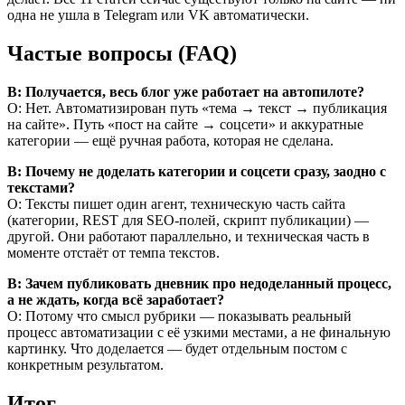
одна не ушла в Telegram или VK автоматически.
Частые вопросы (FAQ)
В: Получается, весь блог уже работает на автопилоте?
О: Нет. Автоматизирован путь «тема → текст → публикация
на сайте». Путь «пост на сайте → соцсети» и аккуратные
категории — ещё ручная работа, которая не сделана.
В: Почему не доделать категории и соцсети сразу, заодно с
текстами?
О: Тексты пишет один агент, техническую часть сайта
(категории, REST для SEO-полей, скрипт публикации) —
другой. Они работают параллельно, и техническая часть в
моменте отстаёт от темпа текстов.
В: Зачем публиковать дневник про недоделанный процесс,
а не ждать, когда всё заработает?
О: Потому что смысл рубрики — показывать реальный
процесс автоматизации с её узкими местами, а не финальную
картинку. Что доделается — будет отдельным постом с
конкретным результатом.
Итог