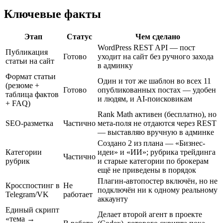
Ключевые факты
Этап
Статус
Чем сделано
WordPress REST API — пост
Публикация
Готово
уходит на сайт без ручного захода
статьи на сайт
в админку
Формат статьи
Один и тот же шаблон во всех 11
(резюме +
Готово
опубликованных постах — удобен
таблица фактов
и людям, и AI-поисковикам
+ FAQ)
Rank Math активен (бесплатно), но
SEO-разметка
Частично
мета-поля не отдаются через REST
— выставляю вручную в админке
Создано 2 из плана — «Бизнес-
Категории
идеи» и «ИИ»; рубрика трейдинга
Частично
рубрик
и старые категории по брокерам
ещё не приведены в порядок
Плагин-автопостер включён, но не
Кросспостинг в
Не
подключён ни к одному реальному
Telegram/VK
работает
аккаунту
Единый скрипт
Делает второй агент в проекте
«тема →