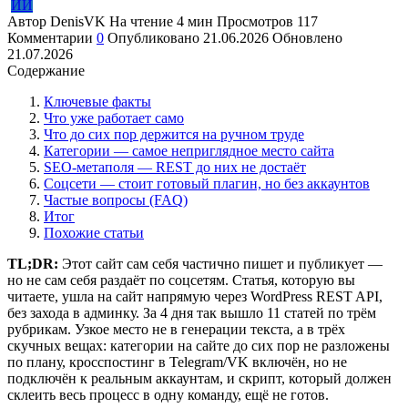
ИИ
Автор
DenisVK
На чтение
4 мин
Просмотров
117
Комментарии
0
Опубликовано
21.06.2026
Обновлено
21.07.2026
Содержание
Ключевые факты
Что уже работает само
Что до сих пор держится на ручном труде
Категории — самое неприглядное место сайта
SEO-метаполя — REST до них не достаёт
Соцсети — стоит готовый плагин, но без аккаунтов
Частые вопросы (FAQ)
Итог
Похожие статьи
TL;DR:
Этот сайт сам себя частично пишет и публикует —
но не сам себя раздаёт по соцсетям. Статья, которую вы
читаете, ушла на сайт напрямую через WordPress REST API,
без захода в админку. За 4 дня так вышло 11 статей по трём
рубрикам. Узкое место не в генерации текста, а в трёх
скучных вещах: категории на сайте до сих пор не разложены
по плану, кросспостинг в Telegram/VK включён, но не
подключён к реальным аккаунтам, и скрипт, который должен
склеить весь процесс в одну команду, ещё не готов.