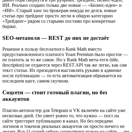
ИИ. Реально создано только две новые — «Бизнес-идеи» и
«ИИ». Старый хаос по брокерам никуда не делся, новые
статьи про трейдинг просто легли в общую категорию
«Трейдинг» рядом со старыми постами про конкретные
биржи.
SEO-метаполя — REST до них не достаёт
Решение в пользу бесплатного Rank Math вместо
предустановленного платного Yoast Premium было простое —
не платить за то же самое. Но у Rank Math мета-теги (title,
description) не отдаются через REST API так же легко, как сам
текст статьи. Их приходится выставлять руками в админке
после публикации — то есть автоматизация обрывается на
последнем шаге, самом скучном.
Соцсети — стоит готовый плагин, но без
аккаунтов
Плагин-автопостер для Telegram и VK включён на сайте уже
несколько дней. Он умеет ровно то, что нужно — пост на
сайте триггерит публикацию в канал. Но без передачи
логинов и токенов реальных аккаунтов он просто ничего не
делает. Все 11 статей сейчас существуют только на сайте — ни