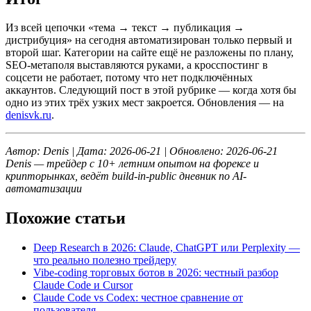
Из всей цепочки «тема → текст → публикация →
дистрибуция» на сегодня автоматизирован только первый и
второй шаг. Категории на сайте ещё не разложены по плану,
SEO-метаполя выставляются руками, а кросспостинг в
соцсети не работает, потому что нет подключённых
аккаунтов. Следующий пост в этой рубрике — когда хотя бы
одно из этих трёх узких мест закроется. Обновления — на
denisvk.ru
.
Автор: Denis | Дата: 2026-06-21 | Обновлено: 2026-06-21
Denis — трейдер с 10+ летним опытом на форексе и
крипторынках, ведёт build-in-public дневник по AI-
автоматизации
Похожие статьи
Deep Research в 2026: Claude, ChatGPT или Perplexity —
что реально полезно трейдеру
Vibe-coding торговых ботов в 2026: честный разбор
Claude Code и Cursor
Claude Code vs Codex: честное сравнение от
пользователя