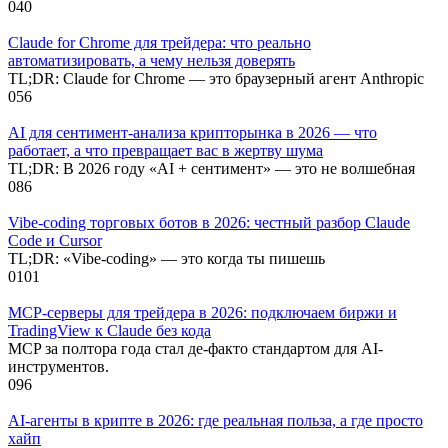
0
40
Claude for Chrome для трейдера: что реально
автоматизировать, а чему нельзя доверять
TL;DR: Claude for Chrome — это браузерный агент Anthropic
0
56
AI для сентимент-анализа крипторынка в 2026 — что
работает, а что превращает вас в жертву шума
TL;DR: В 2026 году «AI + сентимент» — это не волшебная
0
86
Vibe-coding торговых ботов в 2026: честный разбор Claude
Code и Cursor
TL;DR: «Vibe-coding» — это когда ты пишешь
0
101
MCP-серверы для трейдера в 2026: подключаем биржи и
TradingView к Claude без кода
MCP за полтора года стал де-факто стандартом для AI-
инструментов.
0
96
AI-агенты в крипте в 2026: где реальная польза, а где просто
хайп