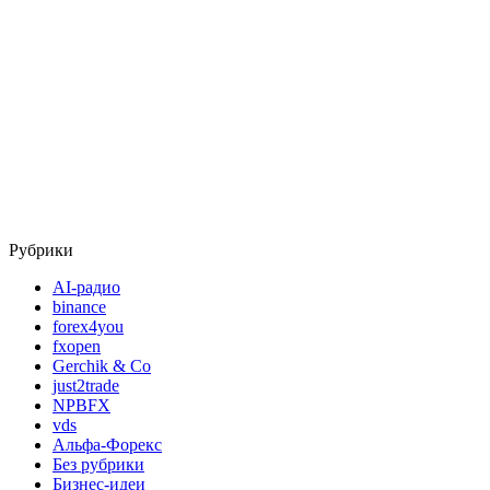
Рубрики
AI-радио
binance
forex4you
fxopen
Gerchik & Co
just2trade
NPBFX
vds
Альфа-Форекс
Без рубрики
Бизнес-идеи