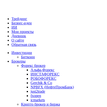
Трейдинг
Бизнес-идеи
ИИ
Мои проекты
Дневник
О сайте
Обратная связь
Инвестиции
Биткоин
Брокеры
Форекс брокер
Альфа-Форекс
ИНСТАФОРЕКС
РОБОФОРЕКС
Gerchik & Co
NPBFX (НефтеПромБанк)
just2trade
fxopen
icmarkets
Крипто брокер и биржа