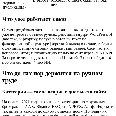
В работе
(Codex), готового скрипта пока
черновик →
нет
публикация»
Что уже работает само
Самая трудоёмкая часть — написание и выкладка текста —
уже не требует от меня ручных действий внутри WordPress. Я
даю тему и рубрику, получаю готовый текст по
фиксированной структуре (короткий вывод в начале, таблица
с фактами, минимум один развёрнутый раздел, блок частых
вопросов, итог) и публикацию прямо на сайт через REST API.
За первые четыре дня так вышло 11 статей: 3 про трейдинг, 4
про бизнес-идеи, 4 про ИИ.
Что до сих пор держится на ручном
труде
Категории — самое неприглядное место сайта
На сайте с 2021 года накопились категории по отдельным
брокерам — AAX, Binance, FXOpen, NPBFX, Альфа-Форекс и
так далее, в каждой по одному старому посту. По плану их
давно пора свернуть в три рубрики: трейдинг, бизнес-идеи,