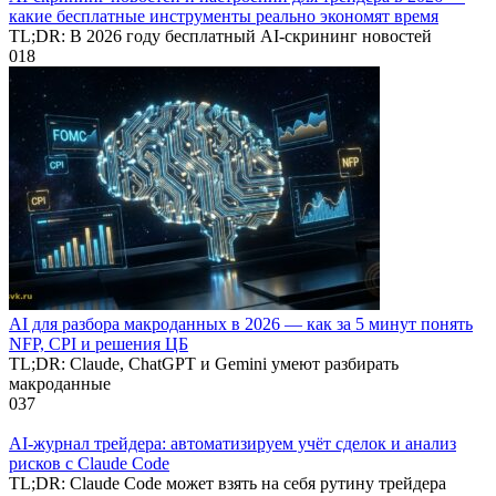
какие бесплатные инструменты реально экономят время
TL;DR: В 2026 году бесплатный AI-скрининг новостей
0
18
AI для разбора макроданных в 2026 — как за 5 минут понять
NFP, CPI и решения ЦБ
TL;DR: Claude, ChatGPT и Gemini умеют разбирать
макроданные
0
37
AI-журнал трейдера: автоматизируем учёт сделок и анализ
рисков с Claude Code
TL;DR: Claude Code может взять на себя рутину трейдера